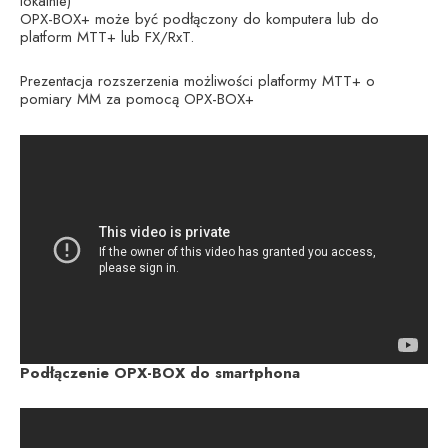
lokalnie)
OPX-BOX+ może być podłączony do komputera lub do
platform MTT+ lub FX/RxT.
Prezentacja rozszerzenia możliwości platformy MTT+ o
pomiary MM za pomocą OPX-BOX+
Podłączenie OPX-BOX do smartphona