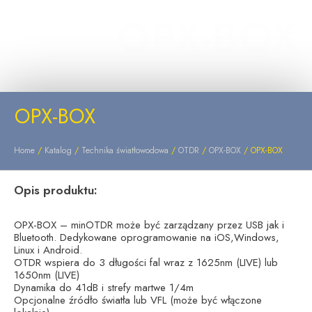
OPX-BOX
OPX-BOX
Home
/
Katalog
/
Technika światłowodowa
/
OTDR
/
OPX-BOX
/ OPX-BOX
Opis produktu:
OPX-BOX – minOTDR może być zarządzany przez USB jak i
Bluetooth. Dedykowane oprogramowanie na iOS,Windows,
Linux i Android.
OTDR wspiera do 3 długości fal wraz z 1625nm (LIVE) lub
1650nm (LIVE)
Dynamika do 41dB i strefy martwe 1/4m
Opcjonalne źródło światła lub VFL (może być włączone