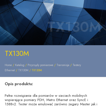
TX130M
TX130M
Home
/
Katalog
/
Przyrządy pomiarowe
/
Transmisja
/
Testery
Ethernet
/
TX130M
/ TX130M
Opis produktu:
Pełne rozwiązanie dla pomiarów w sieciach mobilnych
wspierające pomiary PDH, Metro Ethernet oraz SyncE i
1588v2. Tester może emulować zarówno zegary Master jak i