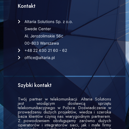
Kontakt
Altaria Solutions Sp. z o.o.
Swede Center
Al. Jerozolimskie 56c
00-803 Warszawa
+48 22 630 21 60 - 62
office@altaria.pl
Szybki kontakt
Twój partner w telekomunikacji. Altaria Solutions
jest wiodącym dostawcą sprzętu
telekomunikacyjnego w Polsce. Doświadczenie w
prowadzeniu dużych projektów, wiedza i szeroka
baza klientów czynią nas wiarygodnym partnerem.
Z powodzeniem obsługujemy zarówno dużych
operatorów i integratorów sieci, jak i małe firmy