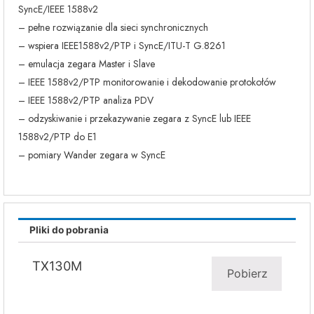
SyncE/IEEE 1588v2
– pełne rozwiązanie dla sieci synchronicznych
– wspiera IEEE1588v2/PTP i SyncE/ITU-T G.8261
– emulacja zegara Master i Slave
– IEEE 1588v2/PTP monitorowanie i dekodowanie protokołów
– IEEE 1588v2/PTP analiza PDV
– odzyskiwanie i przekazywanie zegara z SyncE lub IEEE
1588v2/PTP do E1
– pomiary Wander zegara w SyncE
Pliki do pobrania
TX130M
Pobierz