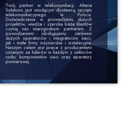
Twój partner w telekomunikacji. Altaria
Solutions jest wiodącym dostawcą sprzętu
telekomunikacyjnego w Polsce.
Doświadczenie w prowadzeniu dużych
projektów, wiedza i szeroka baza klientów
czynią nas wiarygodnym partnerem. Z
powodzeniem obsługujemy zarówno
dużych operatorów i integratorów sieci,
jak i małe firmy inżynierskie i instalacyjne.
Naszym celem jest praca z producentami
uznanymi za liderów w każdym z sektorów
rynku: komponentów sieci oraz aparatury
pomiarowej.