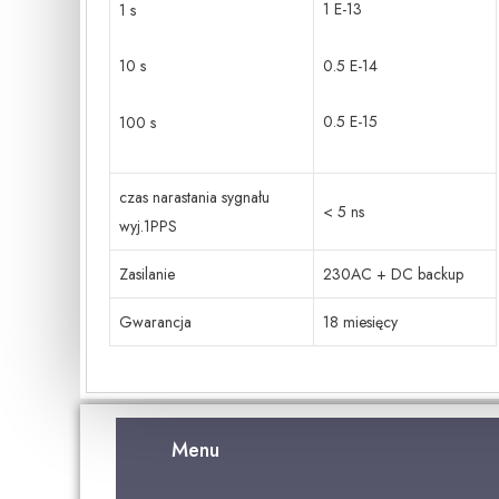
1 E-13
1 s
0.5 E-14
10 s
0.5 E-15
100 s
czas narastania sygnału
< 5 ns
wyj.1PPS
Zasilanie
230AC + DC backup
Gwarancja
18 miesięcy
Menu