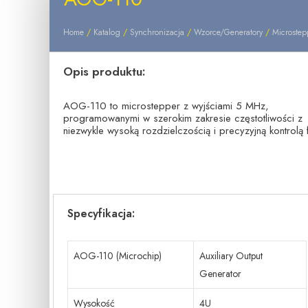
Home
/
Katalog
/
Synchronizacja
/
Wzorce/Generatory
/
Microstep
Opis produktu:
AOG-110 to microstepper z wyjściami 5 MHz,
programowanymi w szerokim zakresie częstotliwości z
niezwykle wysoką rozdzielczością i precyzyjną kontrolą 
Specyfikacja:
AOG-110 (Microchip)
Auxiliary Output
Generator
Wysokość
4U