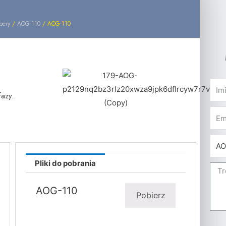
pery
/
AOG-110
/ AOG-110
fazy.
Pliki do pobrania
AOG-110
Pobierz