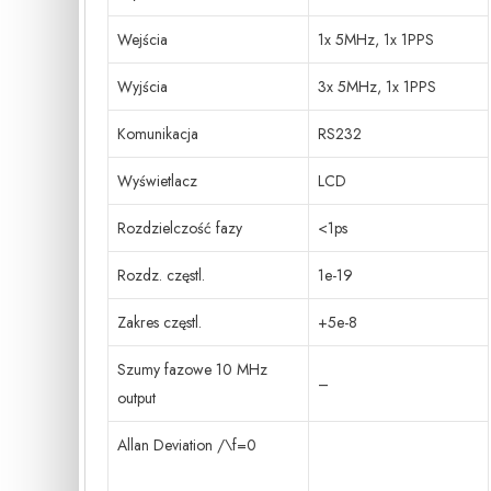
Wejścia
1x 5MHz, 1x 1PPS
Wyjścia
3x 5MHz, 1x 1PPS
Komunikacja
RS232
Wyświetlacz
LCD
Rozdzielczość fazy
<1ps
Rozdz. częstl.
1e-19
Zakres częstl.
+5e-8
Szumy fazowe 10 MHz
–
output
Allan Deviation /\f=0