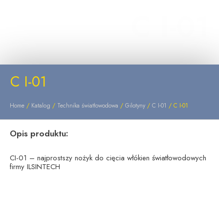
C I-01
C I-01
Home
/
Katalog
/
Technika światłowodowa
/
Gilotyny
/
C I-01
/ C I-01
Opis produktu:
CI-01 – najprostszy nożyk do cięcia włókien światłowodowych
firmy ILSINTECH