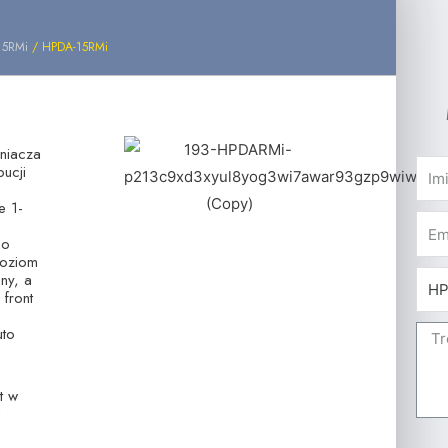
15RMi
/ HPDA-15RMi
niacza
ucji
e 1-
-o
Poziom
ny, a
front
uto
t w
i