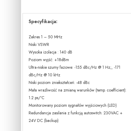
Specyfikacja:
Zakres 1 – 50 MHz
Niski VSWR
Wysoka izolacja : 140 dB
Poziom wyjść: +18dBm
Ultra-niskie szumy fazowe: -155 dBc/Hz @ 1 Hz;, -171
dBc/Hz @ 10 kHz
Niski poziom zniekształceń: -48 dBc
Mała wrażliwość na zmianę warunków (temp. coefficient):
1.2 ps/ºC
Monitorowany poziom sygnałów wyjściowych (LED)
Redundancja zasilania z funkcją autoswitch: 230VAC +
24V DC (backup)