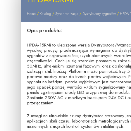
Home
/
Katalog
/
Synchronizacja
/
Dystrybutory sygnałów
/
HPDA-
Opis produktu:
HPDA-15RMi to ulepszona wersja Dystrybutora/Wzmac
wysokiej precyzji przekraczająca wymagania do dystryb
sygnałów z najnowocześniejszych atomowych wzorców
częstotliwości. Cechuje się szerokim pasmem w zakresi
50MHz, ultra-niskimi szumami fazowymi oraz doskonałą
izolacją i stabilnością. Platforma może pomieścić trzy 5
portowe moduły oraz do trzech portów wejściowych. 
sygnału na każdym porcie wyjściowym jest monitorowa
jego spadek poniżej wartości +7dBm sygnalizowany na 
panelu zgaśnięciem diody LED przypisanej do modułu.
Zasilanie 230V AC z możliwym backupem 24V DC i a
przełączaniem.
Z uwagi na ultra-niskie szumy dystrybutor stosowany jes
aplikacjach skali czasu, laboratoriach metrologicznych 
naziemnych stacjach kontroli systemów satelitarnych.