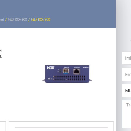
net
/
MLX100/300
/ MLX100/300
li
t.