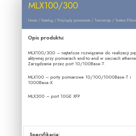
MLX100/300
Home
/
Katalog
/
Przyrządy pomiarowe
/
Transmisja
/
Testery Ether
Opis produktu:
MLX100/300 – najtańsze rozwiązanie do realizacji pęt
aktywnej przy pomiarach end-to-end w sieciach etherne
Zarządzanie przez port 10/100Base-T.
MLX100 – porty pomiarowe 10/100/1000Base-T i
1000Base-X
MLX300 – port 10GE XFP
Specyfikacja: