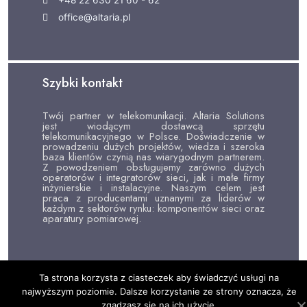
office@altaria.pl
Szybki kontakt
Twój partner w telekomunikacji. Altaria Solutions
jest wiodącym dostawcą sprzętu
telekomunikacyjnego w Polsce. Doświadczenie w
prowadzeniu dużych projektów, wiedza i szeroka
baza klientów czynią nas wiarygodnym partnerem.
Z powodzeniem obsługujemy zarówno dużych
operatorów i integratorów sieci, jak i małe firmy
inżynierskie i instalacyjne. Naszym celem jest
praca z producentami uznanymi za liderów w
każdym z sektorów rynku: komponentów sieci oraz
aparatury pomiarowej.
Ta strona korzysta z ciasteczek aby świadczyć usługi na
najwyższym poziomie. Dalsze korzystanie ze strony oznacza, że
zgadzasz się na ich użycie.