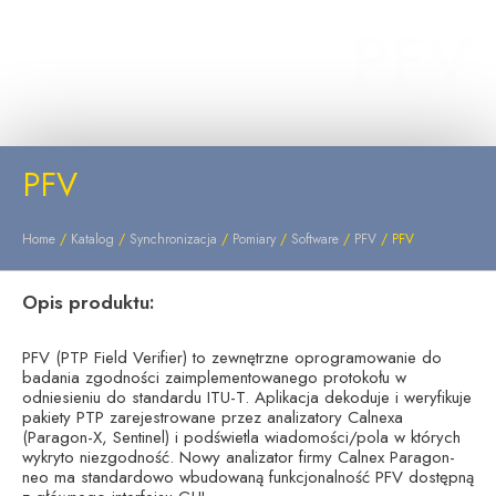
PFV
PFV
Home
/
Katalog
/
Synchronizacja
/
Pomiary
/
Software
/
PFV
/ PFV
Opis produktu:
PFV (PTP Field Verifier) to zewnętrzne oprogramowanie do
badania zgodności zaimplementowanego protokołu w
odniesieniu do standardu ITU-T. Aplikacja dekoduje i weryfikuje
pakiety PTP zarejestrowane przez analizatory Calnexa
(Paragon-X, Sentinel) i podświetla wiadomości/pola w których
wykryto niezgodność. Nowy analizator firmy Calnex Paragon-
neo ma standardowo wbudowaną funkcjonalność PFV dostępną