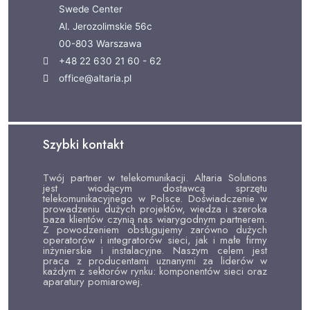
Swede Center
Al. Jerozolimskie 56c
00-803 Warszawa
+48 22 630 21 60 - 62
office@altaria.pl
Szybki kontakt
Twój partner w telekomunikacji. Altaria Solutions
jest wiodącym dostawcą sprzętu
telekomunikacyjnego w Polsce. Doświadczenie w
prowadzeniu dużych projektów, wiedza i szeroka
baza klientów czynią nas wiarygodnym partnerem.
Z powodzeniem obsługujemy zarówno dużych
operatorów i integratorów sieci, jak i małe firmy
inżynierskie i instalacyjne. Naszym celem jest
praca z producentami uznanymi za liderów w
każdym z sektorów rynku: komponentów sieci oraz
aparatury pomiarowej.