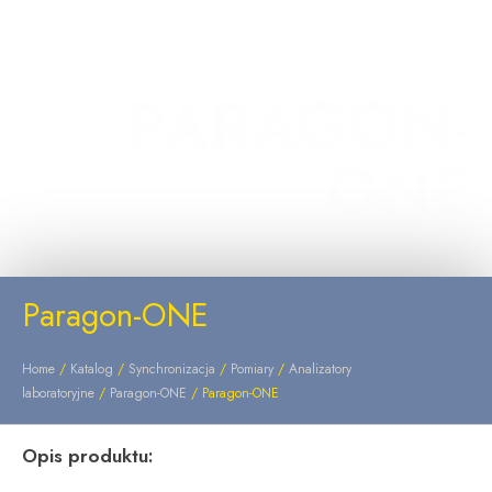
PARAGON-
ONE
Paragon-ONE
Home
/
Katalog
/
Synchronizacja
/
Pomiary
/
Analizatory
laboratoryjne
/
Paragon-ONE
/ Paragon-ONE
Opis produktu: