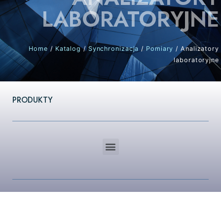
LABORATORYJNE
Home
/
Katalog
/
Synchronizacja
/
Pomiary
/ Analizatory
laboratoryjne
PRODUKTY