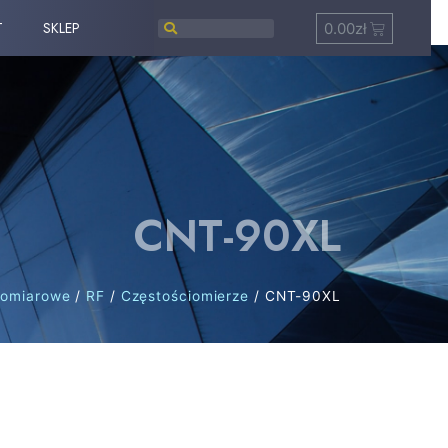
T
SKLEP
0.00
zł
CNT-90XL
pomiarowe
/
RF
/
Częstościomierze
/ CNT-90XL