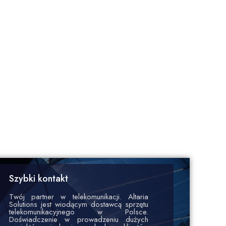
Szybki kontakt
Twój partner w telekomunikacji. Altaria
Solutions jest wiodącym dostawcą sprzętu
telekomunikacyjnego w Polsce.
Doświadczenie w prowadzeniu dużych