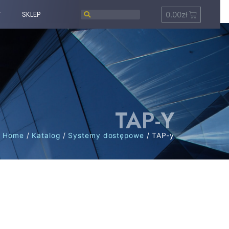
T
SKLEP
0.00
zł
TAP-Y
Home
/
Katalog
/
Systemy dostępowe
/ TAP-y