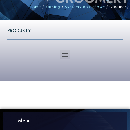
Home
/
Katalog
/
Systemy dostępowe
/ Groomery
PRODUKTY
Menu