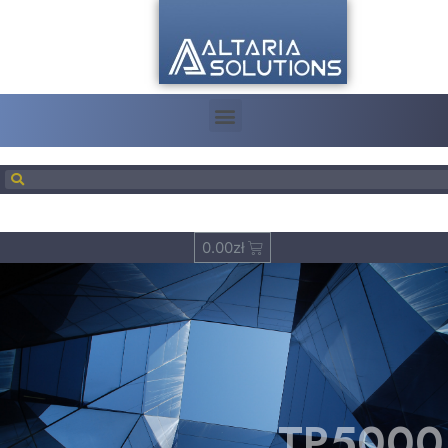
0.00
zł
TP5000