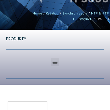
Home
/
Katalog
/
Synchronizacja
/
NTP & PTP
1588/SyncE
/ TP5000
PRODUKTY