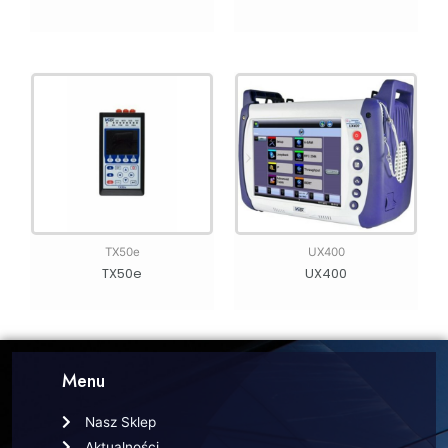
TX50e
UX400
TX50e
UX400
Menu
Nasz Sklep
Aktualności