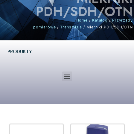
PDH/SDH/OTN
Home
/
Katalog
/
Przyrządy
pomiarowe
/
Transmisja
/ Mierniki PDH/SDH/OTN
PRODUKTY