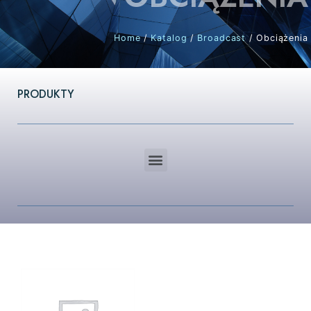
Home
/
Katalog
/
Broadcast
/ Obciążenia
PRODUKTY