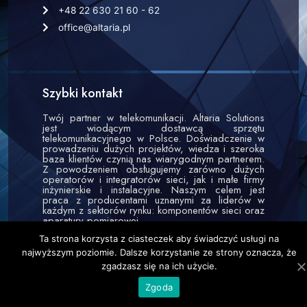
+48 22 630 21 60 - 62
office@altaria.pl
Szybki kontakt
Twój partner w telekomunikacji. Altaria Solutions
jest wiodącym dostawcą sprzętu
telekomunikacyjnego w Polsce. Doświadczenie w
prowadzeniu dużych projektów, wiedza i szeroka
baza klientów czynią nas wiarygodnym partnerem.
Z powodzeniem obsługujemy zarówno dużych
operatorów i integratorów sieci, jak i małe firmy
inżynierskie i instalacyjne. Naszym celem jest
praca z producentami uznanymi za liderów w
każdym z sektorów rynku: komponentów sieci oraz
aparatury pomiarowej.
Ta strona korzysta z ciasteczek aby świadczyć usługi na
najwyższym poziomie. Dalsze korzystanie ze strony oznacza, że
zgadzasz się na ich użycie.
Zgoda