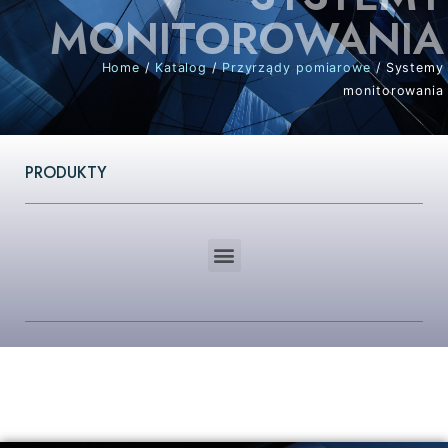
MONITOROWANIA
Home
/
Katalog
/
Przyrządy pomiarowe
/ Systemy
monitorowania
PRODUKTY