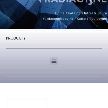
Home
/
Katalog
/
Infrastruktura
telekomunikacyjna
/
Kable
/ Radiacyjne
PRODUKTY