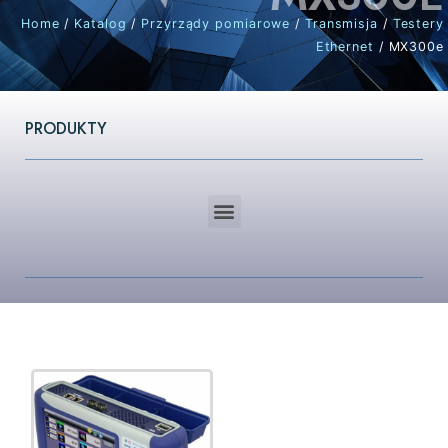
Home
/
Katalog
/
Przyrządy pomiarowe
/
Transmisja
/
Testery
Ethernet
/ MX300e
PRODUKTY