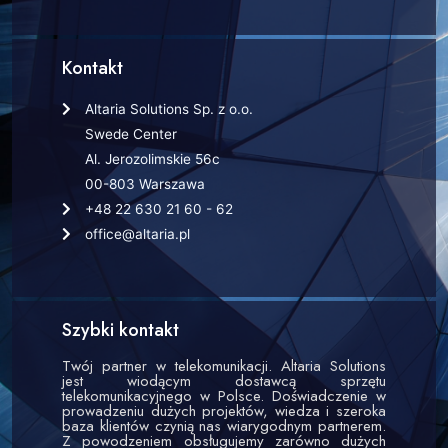
Kontakt
Altaria Solutions Sp. z o.o.
Swede Center
Al. Jerozolimskie 56c
00-803 Warszawa
+48 22 630 21 60 - 62
office@altaria.pl
Szybki kontakt
Twój partner w telekomunikacji. Altaria Solutions
jest wiodącym dostawcą sprzętu
telekomunikacyjnego w Polsce. Doświadczenie w
prowadzeniu dużych projektów, wiedza i szeroka
baza klientów czynią nas wiarygodnym partnerem.
Z powodzeniem obsługujemy zarówno dużych