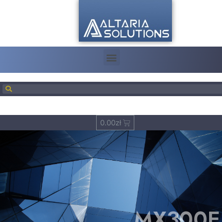
0.00
zł
MX300E