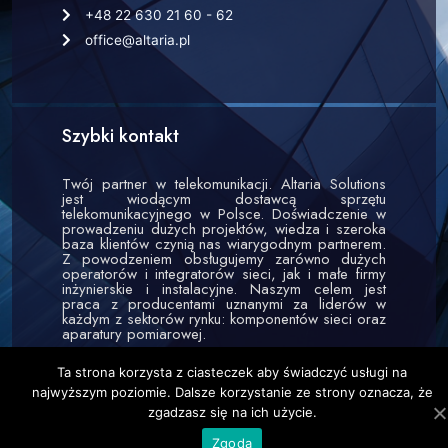
+48 22 630 21 60 - 62
office@altaria.pl
Szybki kontakt
Twój partner w telekomunikacji. Altaria Solutions
jest wiodącym dostawcą sprzętu
telekomunikacyjnego w Polsce. Doświadczenie w
prowadzeniu dużych projektów, wiedza i szeroka
baza klientów czynią nas wiarygodnym partnerem.
Z powodzeniem obsługujemy zarówno dużych
operatorów i integratorów sieci, jak i małe firmy
inżynierskie i instalacyjne. Naszym celem jest
praca z producentami uznanymi za liderów w
każdym z sektorów rynku: komponentów sieci oraz
aparatury pomiarowej.
Ta strona korzysta z ciasteczek aby świadczyć usługi na
najwyższym poziomie. Dalsze korzystanie ze strony oznacza, że
zgadzasz się na ich użycie.
Zgoda