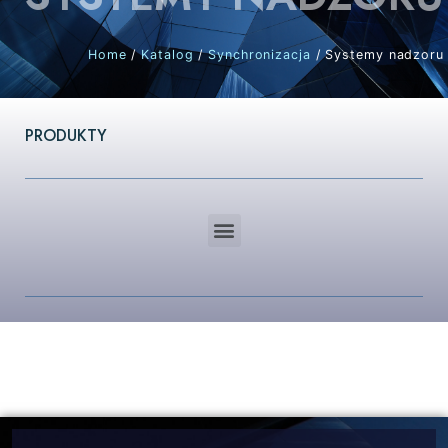
Home
/
Katalog
/
Synchronizacja
/ Systemy nadzoru
PRODUKTY