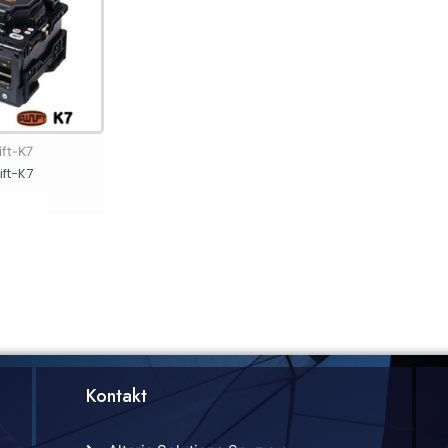
ift-K7
ift-K7
Kontakt