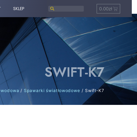
T
SKLEP
0.00
zł
SWIFT-K7
łowodowa
/
Spawarki światłowodowe
/ Swift-K7