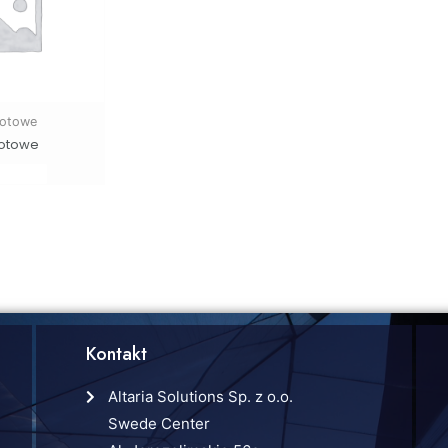
otowe
otowe
Kontakt
Altaria Solutions Sp. z o.o.
Swede Center