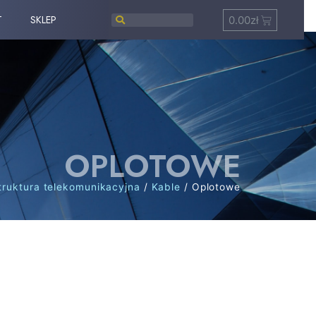
T
SKLEP
0.00
zł
OPLOTOWE
struktura telekomunikacyjna
/
Kable
/ Oplotowe