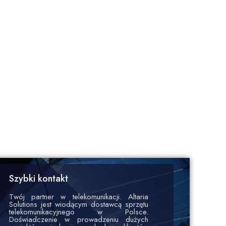
Szybki kontakt
Twój partner w telekomunikacji. Altaria
Solutions jest wiodącym dostawcą sprzętu
telekomunikacyjnego w Polsce.
Doświadczenie w prowadzeniu dużych