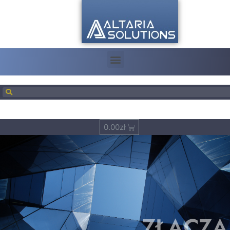
0.00
zł
ZŁĄCZA