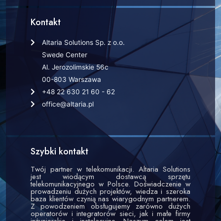
Kontakt
Altaria Solutions Sp. z o.o.
Swede Center
Al. Jerozolimskie 56c
00-803 Warszawa
+48 22 630 21 60 - 62
office@altaria.pl
Szybki kontakt
Twój partner w telekomunikacji. Altaria Solutions
jest wiodącym dostawcą sprzętu
telekomunikacyjnego w Polsce. Doświadczenie w
prowadzeniu dużych projektów, wiedza i szeroka
baza klientów czynią nas wiarygodnym partnerem.
Z powodzeniem obsługujemy zarówno dużych
operatorów i integratorów sieci, jak i małe firmy
inżynierskie i instalacyjne. Naszym celem jest